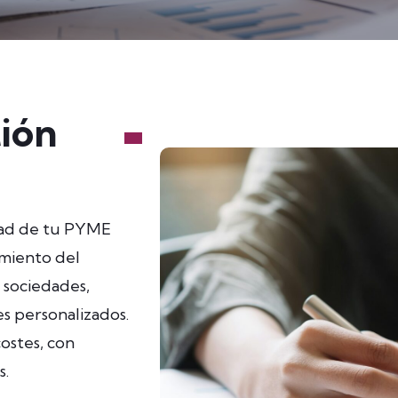
ión
idad de tu PYME
imiento del
 sociedades,
es personalizados.
costes, con
s.